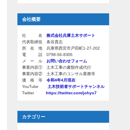
会社概要
社 名
株式会社兵庫土木サポート
代表取締役 条谷貴志
所 在 地 兵庫県西宮市戸田町1-27-202
電 話 0798-56-8305
メ ー ル
お問い合わせフォーム
事業内容① 土木工事の書類作成代行
事業内容② 土木工事のコンサル業務等
価 格 等
令和4年4月現在
YouTube
土木技術者サポートチャンネル
Twitter
https://twitter.com/johyo7
カテゴリー