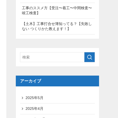
工事のススメ方【受注〜着工〜中間検査〜
竣工検査】
【土木】工事打合せ簿知ってる？【失敗し
ない つくりかた教えます！】
アーカイブ
2025年5月
2025年4月