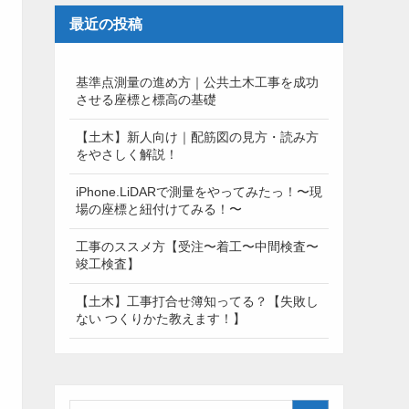
最近の投稿
基準点測量の進め方｜公共土木工事を成功
させる座標と標高の基礎
【土木】新人向け｜配筋図の見方・読み方
をやさしく解説！
iPhone.LiDARで測量をやってみたっ！〜現
場の座標と紐付けてみる！〜
工事のススメ方【受注〜着工〜中間検査〜
竣工検査】
【土木】工事打合せ簿知ってる？【失敗し
ない つくりかた教えます！】