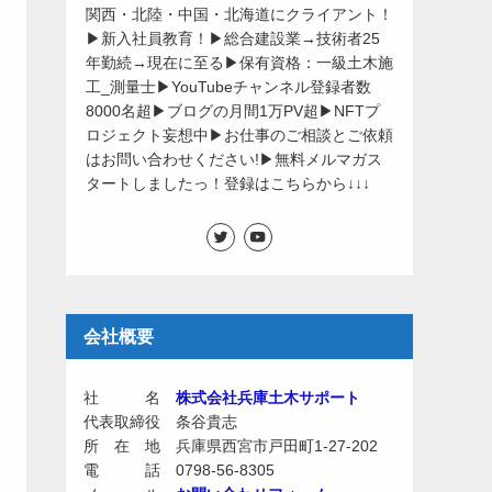
関西・北陸・中国・北海道にクライアント！
▶新入社員教育！▶総合建設業→技術者25
年勤続→現在に至る▶保有資格：一級土木施
工_測量士▶YouTubeチャンネル登録者数
8000名超▶ブログの月間1万PV超▶NFTプ
ロジェクト妄想中▶お仕事のご相談とご依頼
はお問い合わせください!▶無料メルマガス
タートしましたっ！登録はこちらから↓↓↓
会社概要
社 名
株式会社兵庫土木サポート
代表取締役 条谷貴志
所 在 地 兵庫県西宮市戸田町1-27-202
電 話 0798-56-8305