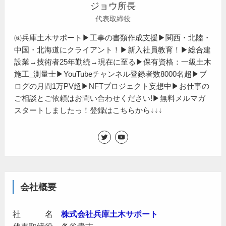
ジョウ所長
代表取締役
㈱兵庫土木サポート▶工事の書類作成支援▶関西・北陸・
中国・北海道にクライアント！▶新入社員教育！▶総合建
設業→技術者25年勤続→現在に至る▶保有資格：一級土木
施工_測量士▶YouTubeチャンネル登録者数8000名超▶ブ
ログの月間1万PV超▶NFTプロジェクト妄想中▶お仕事の
ご相談とご依頼はお問い合わせください!▶無料メルマガ
スタートしましたっ！登録はこちらから↓↓↓
会社概要
社 名
株式会社兵庫土木サポート