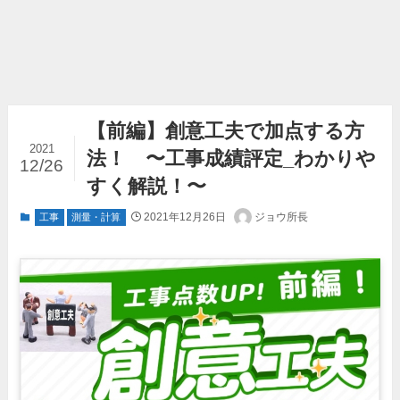
【前編】創意工夫で加点する方
2021
法！ 〜工事成績評定_わかりや
12/26
すく解説！〜
2021年12月26日
ジョウ所長
工事
測量・計算