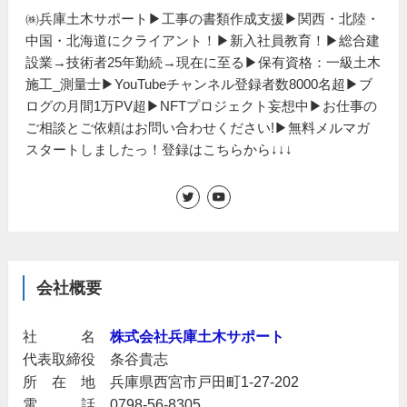
㈱兵庫土木サポート▶工事の書類作成支援▶関西・北陸・
中国・北海道にクライアント！▶新入社員教育！▶総合建
設業→技術者25年勤続→現在に至る▶保有資格：一級土木
施工_測量士▶YouTubeチャンネル登録者数8000名超▶ブ
ログの月間1万PV超▶NFTプロジェクト妄想中▶お仕事の
ご相談とご依頼はお問い合わせください!▶無料メルマガ
スタートしましたっ！登録はこちらから↓↓↓
会社概要
社 名
株式会社兵庫土木サポート
代表取締役 条谷貴志
所 在 地 兵庫県西宮市戸田町1-27-202
電 話 0798-56-8305