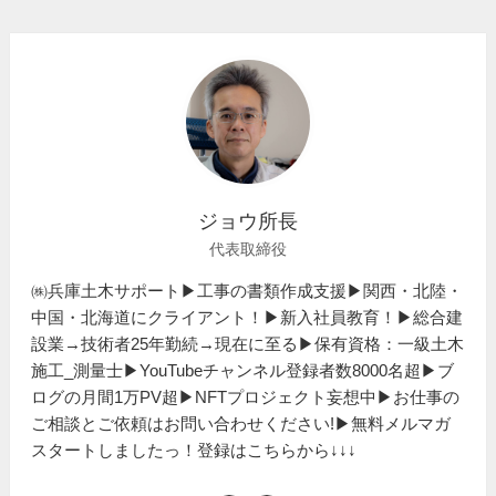
ジョウ所長
代表取締役
㈱兵庫土木サポート▶工事の書類作成支援▶関西・北陸・
中国・北海道にクライアント！▶新入社員教育！▶総合建
設業→技術者25年勤続→現在に至る▶保有資格：一級土木
施工_測量士▶YouTubeチャンネル登録者数8000名超▶ブ
ログの月間1万PV超▶NFTプロジェクト妄想中▶お仕事の
ご相談とご依頼はお問い合わせください!▶無料メルマガ
スタートしましたっ！登録はこちらから↓↓↓